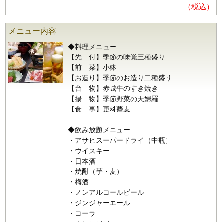
（税込）
メニュー内容
◆料理メニュー
【先 付】季節の味覚三種盛り
【前 菜】小鉢
【お造り】季節のお造り二種盛り
【台 物】赤城牛のすき焼き
【揚 物】季節野菜の天婦羅
【食 事】更科蕎麦
◆飲み放題メニュー
・アサヒスーパードライ（中瓶）
・ウイスキー
・日本酒
・焼酎（芋・麦）
・梅酒
・ノンアルコールビール
・ジンジャーエール
・コーラ