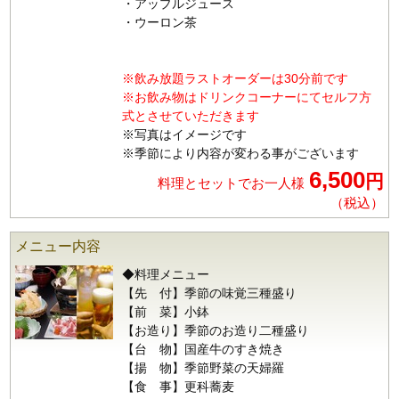
・アップルジュース
・ウーロン茶
※飲み放題ラストオーダーは30分前です
※お飲み物はドリンクコーナーにてセルフ方
式とさせていただきます
※写真はイメージです
※季節により内容が変わる事がございます
6,500
円
料理とセットでお一人様
（税込）
メニュー内容
◆料理メニュー
【先 付】季節の味覚三種盛り
【前 菜】小鉢
【お造り】季節のお造り二種盛り
【台 物】国産牛のすき焼き
【揚 物】季節野菜の天婦羅
【食 事】更科蕎麦