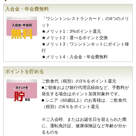
入会金・年会費無料
「ワシントンレストランカード」の4つのメリ
ット
★メリット1：3%ポイント還元
★メリット2：選べるポイント交換
★メリット3：ワシントンネットにポイント移
行
★メリット4：入会金・年会費無料
ポイントを貯める
ご飲食代（税別）の3％をポイント還元
■ご朝食および旅行代理店経由など、手数料が
発生する場合はポイント加算対象外です。
■ シニア（60歳以上）のお客様は、ご飲食代
（税別）の6％をポイント還元
※ご入会時、またはお誕生日を迎えられた際
に、運転免許証、健康保険証など年齢が分か
るものを