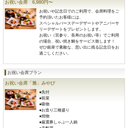
お祝い会席 6,980円〜
お祝いや記念日でのご利用で、会席料理をご
予約頂いたお客様には、
スペシャルバースデーデザートやアニバーサ
リーデザートをプレゼントします。
お祝い（宮参り、長寿のお祝い等）でご利用
の場合、祝い焼き鯛をサービス致します！
ぜひ銀座で素敵な、思い出に残る記念日をお
過ごしください。
お祝い会席プラン
お祝い会席「雅」みやび
●先付
●前菜
●吸物
●お造り三種盛り
●焼物
●厳選豚しゃぶ一人鍋
●天麩羅