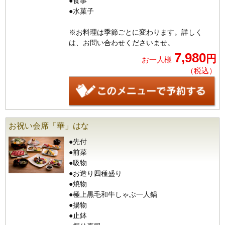
●食事
●水菓子
※お料理は季節ごとに変わります。詳しく
は、お問い合わせくださいませ。
7,980
円
お一人様
（税込）
お祝い会席「華」はな
●先付
●前菜
●吸物
●お造り四種盛り
●焼物
●極上黒毛和牛しゃぶ一人鍋
●揚物
●止鉢