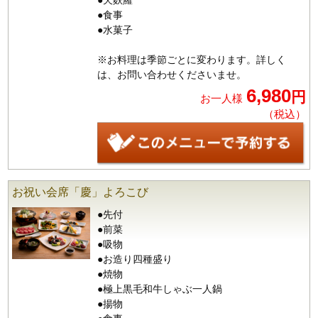
●食事
●水菓子
※お料理は季節ごとに変わります。詳しく
は、お問い合わせくださいませ。
6,980
円
お一人様
（税込）
お祝い会席「慶」よろこび
●先付
●前菜
●吸物
●お造り四種盛り
●焼物
●極上黒毛和牛しゃぶ一人鍋
●揚物