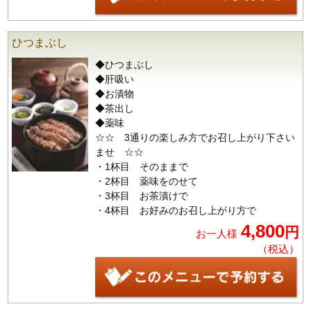
ひつまぶし
◆ひつまぶし
◆肝吸い
◆お漬物
◆茶出し
◆薬味
☆☆ 3通りの楽しみ方でお召し上がり下さい
ませ ☆☆
・1杯目 そのままで
・2杯目 薬味をのせて
・3杯目 お茶漬けで
・4杯目 お好みのお召し上がり方で
4,800
円
お一人様
（税込）