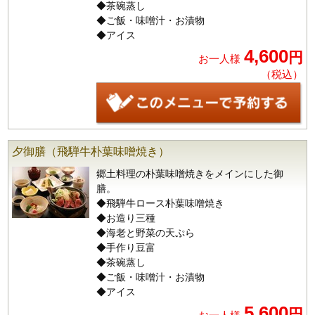
◆茶碗蒸し
◆ご飯・味噌汁・お漬物
◆アイス
4,600
円
お一人様
（税込）
夕御膳（飛騨牛朴葉味噌焼き）
郷土料理の朴葉味噌焼きをメインにした御
膳。
◆飛騨牛ロース朴葉味噌焼き
◆お造り三種
◆海老と野菜の天ぷら
◆手作り豆富
◆茶碗蒸し
◆ご飯・味噌汁・お漬物
◆アイス
5,600
円