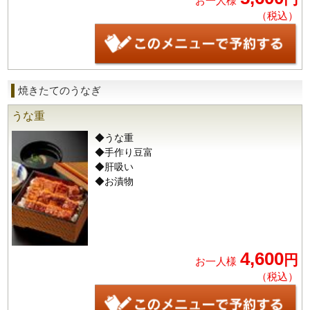
お一人様
（税込）
焼きたてのうなぎ
うな重
◆うな重
◆手作り豆富
◆肝吸い
◆お漬物
4,600
円
お一人様
（税込）