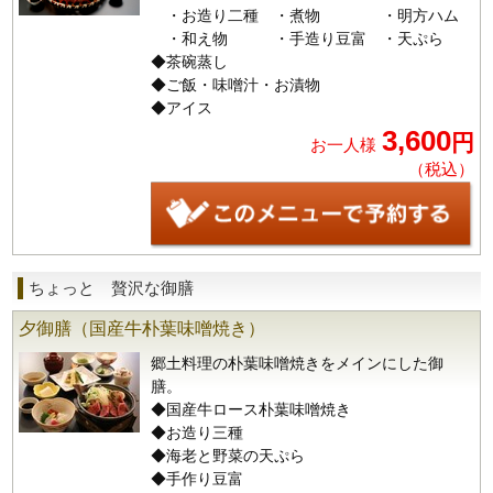
・お造り二種 ・煮物 ・明方ハム
・和え物 ・手造り豆富 ・天ぷら
◆茶碗蒸し
◆ご飯・味噌汁・お漬物
◆アイス
3,600
円
お一人様
（税込）
ちょっと 贅沢な御膳
夕御膳（国産牛朴葉味噌焼き）
郷土料理の朴葉味噌焼きをメインにした御
膳。
◆国産牛ロース朴葉味噌焼き
◆お造り三種
◆海老と野菜の天ぷら
◆手作り豆富