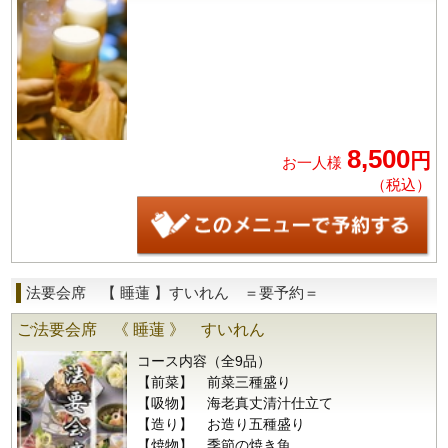
8,500
円
お一人様
（税込）
法要会席 【 睡蓮 】すいれん ＝要予約＝
ご法要会席 《 睡蓮 》 すいれん
コース内容（全9品）
【前菜】 前菜三種盛り
【吸物】 海老真丈清汁仕立て
【造り】 お造り五種盛り
【焼物】 季節の焼き魚