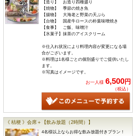
【造り】 お造り四種盛り
【焼物】 季節の焼き魚
【揚物】 大海老と野菜の天ぷら
【台物】 国産牛ロースの朴葉味噌焼き
【食事】 ご飯、味噌汁
【氷菓子】抹茶のアイスクリーム
※仕入れ状況により料理内容が変更になる場
合がございます。
※料理は1名様ごとの個別盛りでご提供いたし
ます。
※写真はイメージです。
6,500
円
お一人様
（税込）
《 桔梗 》会席＋【飲み放題（2時間）】
4名様以上ならお得な飲み放題付きプラン！