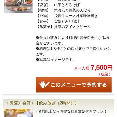
【凌ぎ】 山芋とろろそば
【揚物】 大海老と野菜の天ぷら
【台物】 飛騨牛ロース朴葉味噌焼き
【食事】 ご飯とお味噌汁
【氷菓子】抹茶のアイスクリーム
※仕入れ状況により料理内容が変更になる場
合がございます。
※料理は1名様ごとの個別盛りでご提供いたし
ます。
※写真はイメージです。
7,500
円
お一人様
（税込）
《 睡蓮》会席＋【飲み放題（2時間）】
4名様以上ならお得な飲み放題付きプラン！