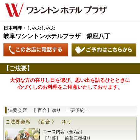
日本料理・しゃぶしゃぶ
岐阜ワシントンホテルプラザ 銀座八丁
【ご法要】
大切な方の在りし日を偲び、思い出を語るひとときに
心づくしのお料理をご用意いたしております。
法要会席 【 百合】ゆり ＝要予約＝
ご法要会席 《百合 》 ゆり
コース内容（全7品）
【前菜】 前菜三種盛り