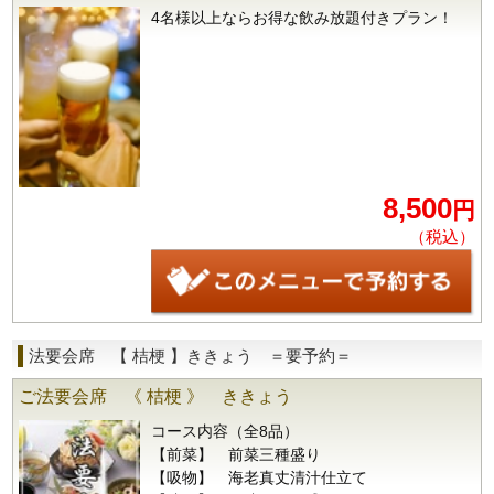
4名様以上ならお得な飲み放題付きプラン！
8,500
円
（税込）
法要会席 【 桔梗 】ききょう ＝要予約＝
ご法要会席 《 桔梗 》 ききょう
コース内容（全8品）
【前菜】 前菜三種盛り
【吸物】 海老真丈清汁仕立て