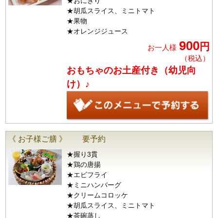
★おにぎり
★胡瓜スライス、ミニトマト
★果物
★オレンジジュース
900
円
お一人様
（税込）
おもちゃのお土産付き（幼児向
け）♪
《 お子様ご膳 》 要予約
★握り3貫
★鶏の唐揚
★エビフライ
★ミニハンバーグ
★クリームコロッケ
★胡瓜スライス、ミニトマト
★茶碗蒸し