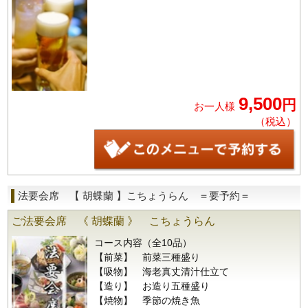
9,500
円
お一人様
（税込）
法要会席 【 胡蝶蘭 】こちょうらん ＝要予約＝
ご法要会席 《 胡蝶蘭 》 こちょうらん
コース内容（全10品）
【前菜】 前菜三種盛り
【吸物】 海老真丈清汁仕立て
【造り】 お造り五種盛り
【焼物】 季節の焼き魚