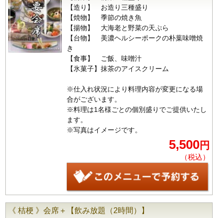
【造り】 お造り三種盛り
【焼物】 季節の焼き魚
【揚物】 大海老と野菜の天ぷら
【台物】 美濃ヘルシーポークの朴葉味噌焼
き
【食事】 ご飯、味噌汁
【氷菓子】抹茶のアイスクリーム
※仕入れ状況により料理内容が変更になる場
合がございます。
※料理は1名様ごとの個別盛りでご提供いたし
ます。
※写真はイメージです。
5,500
円
（税込）
《 桔梗 》会席＋【飲み放題（2時間）】