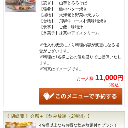
【凌ぎ】 山芋とろろそば
【強肴】 鮑のバター焼き
【揚物】 大海老と野菜の天ぷら
【台物】 飛騨牛ロース朴葉味噌焼き
【食事】 ご飯、味噌汁
【氷菓子】抹茶のアイスクリーム
※仕入れ状況により料理内容が変更になる場
合がございます。
※料理は1名様ごとの個別盛りでご提供いたし
ます。
※写真はイメージです。
11,000
円
お一人様
（税込）
《 胡蝶蘭 》会席＋【飲み放題（2時間）】
4名様以上ならお得な飲み放題付きプラン！