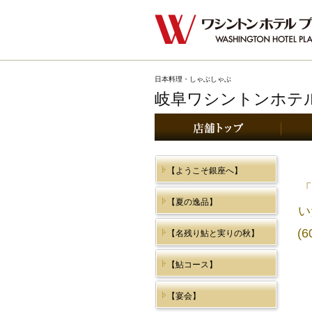
日本料理・しゃぶしゃぶ
岐阜ワシントンホテ
店舗ト
【ようこそ銀座へ】
「
【夏の逸品】
い
(
【名残り鮎と実りの秋】
【鮎コース】
【宴会】