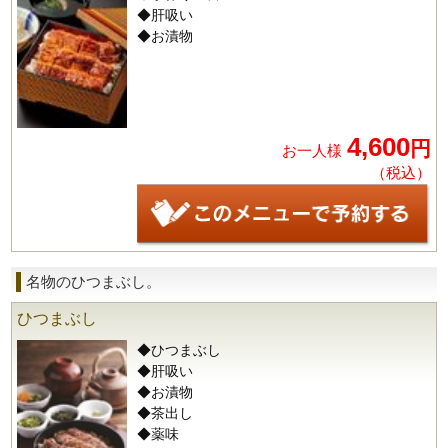
◆肝吸い
◆お漬物
4,600
円
お一人様
（税込）
名物のひつまぶし。
ひつまぶし
◆ひつまぶし
◆肝吸い
◆お漬物
◆茶出し
◆薬味